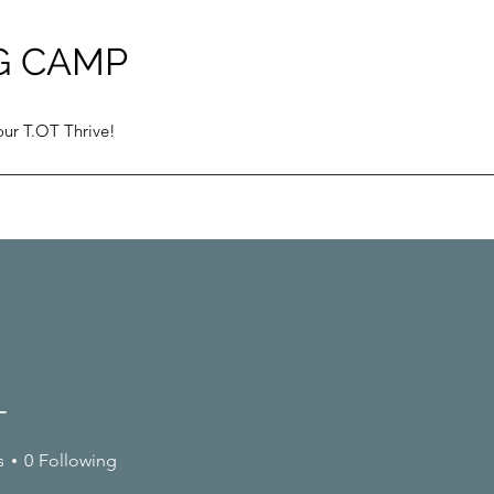
G CAMP
ur T.OT Thrive!
T
s
0
Following