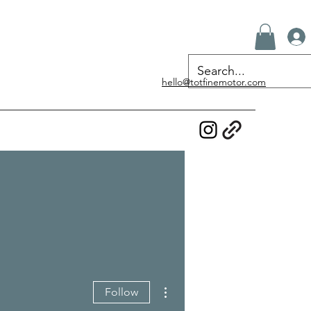
hello@totfinemotor.com
More actions
Follow