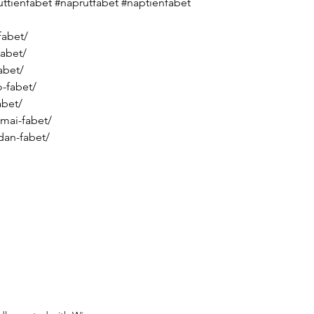
uttienfabet #naprutfabet #naptienfabet
fabet/
fabet/
abet/
o-fabet/
abet/
-mai-fabet/
dan-fabet/