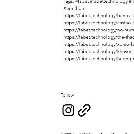
Tags: #fabet #fabettechnology #r
Xem thêm:
https://fabet.technology/ban-ca-
https://fabet.technology/casino-
https://fabet.technology/no-hu-f
https://fabet.technology/the-tha
https://fabet.technology/xo-so-f
https://fabet.technology/khuyen
https://fabet.technology/huong-
Follow